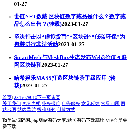
01-27
世链NFT数藏|区块链数字藏品是什么？数字藏
品怎么出售？(转载)
2023-01-27
坚决打击以“虚拟货币”“区块链”“低碳环保”为
包装进行非法活动
2023-01-27
SmartMesh与MeshBox生态发布Web3价值互联
网区块链和
2023-01-27
哈希娱乐MASS打造区块链杀手级应用 (转
载)
2023-01-27
首页
1
2
3
4
5
6
7
8
9
10
下一页
末页
关于我们
免责声明
业务报价
广告服务
意见反馈
常见问题
网
站地图
站内导航
投稿须知
付款方式
勤美堂源码网,php网站源码之家,站长源码下载基地,VIP会员免
费下载