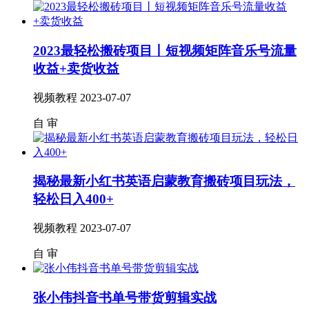
2023最轻松搬砖项目丨短视频矩阵音乐号流量
收益+卖货收益
视频教程
2023-07-07
自
审
揭秘最新小红书英语启蒙教育搬砖项目玩法，
轻松日入400+
视频教程
2023-07-07
自
审
张小伟抖音书单号带货剪辑实战