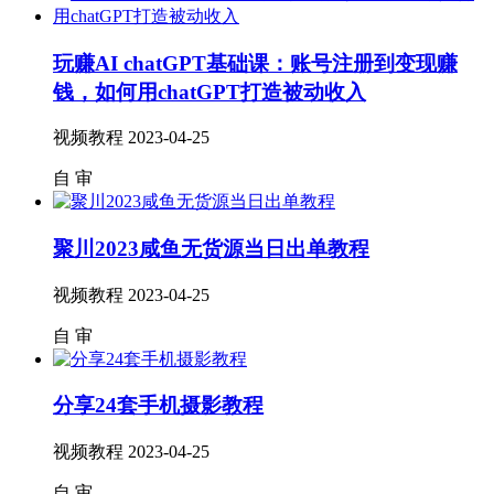
玩赚AI chatGPT基础课：账号注册到变现赚
钱，如何用chatGPT打造被动收入
视频教程
2023-04-25
自
审
聚川2023咸鱼无货源当日出单教程
视频教程
2023-04-25
自
审
分享24套手机摄影教程
视频教程
2023-04-25
自
审