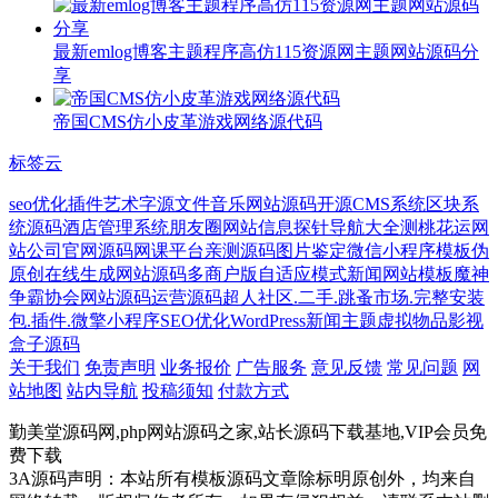
最新emlog博客主题程序高仿115资源网主题网站源码分
享
帝国CMS仿小皮革游戏网络源代码
标签云
seo优化插件
艺术字源文件
音乐网站源码
开源CMS系统
区块系
统源码
酒店管理系统
朋友圈
网站信息探针
导航大全
测桃花运网
站
公司官网源码
网课平台
亲测源码
图片鉴定
微信小程序模板
伪
原创在线生成网站源码
多商户版
自适应模式
新闻网站模板
魔神
争霸
协会网站源码
运营源码
超人社区.二手.跳蚤市场.完整安装
包.插件.微擎小程序
SEO优化
WordPress新闻主题
虚拟物品
影视
盒子源码
关于我们
免责声明
业务报价
广告服务
意见反馈
常见问题
网
站地图
站内导航
投稿须知
付款方式
勤美堂源码网,php网站源码之家,站长源码下载基地,VIP会员免
费下载
3A源码声明：本站所有模板源码文章除标明原创外，均来自