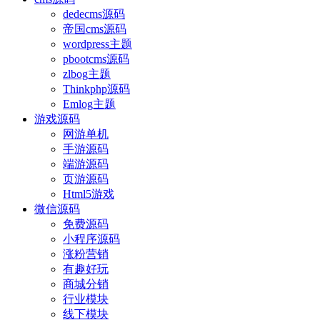
dedecms源码
帝国cms源码
wordpress主题
pbootcms源码
zlbog主题
Thinkphp源码
Emlog主题
游戏源码
网游单机
手游源码
端游源码
页游源码
Html5游戏
微信源码
免费源码
小程序源码
涨粉营销
有趣好玩
商城分销
行业模块
线下模块