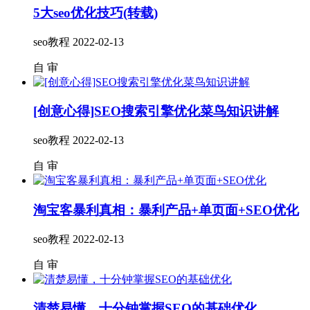
5大seo优化技巧(转载)
seo教程
2022-02-13
自
审
[创意心得]SEO搜索引擎优化菜鸟知识讲解
seo教程
2022-02-13
自
审
淘宝客暴利真相：暴利产品+单页面+SEO优化
seo教程
2022-02-13
自
审
清楚易懂，十分钟掌握SEO的基础优化