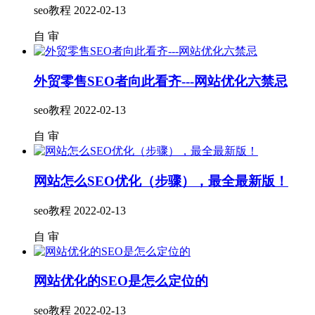
seo教程
2022-02-13
自
审
外贸零售SEO者向此看齐---网站优化六禁忌
seo教程
2022-02-13
自
审
网站怎么SEO优化（步骤），最全最新版！
seo教程
2022-02-13
自
审
网站优化的SEO是怎么定位的
seo教程
2022-02-13