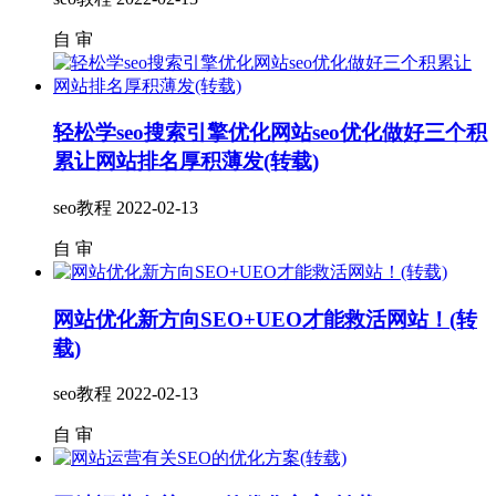
自
审
轻松学seo搜索引擎优化网站seo优化做好三个积
累让网站排名厚积薄发(转载)
seo教程
2022-02-13
自
审
网站优化新方向SEO+UEO才能救活网站！(转
载)
seo教程
2022-02-13
自
审