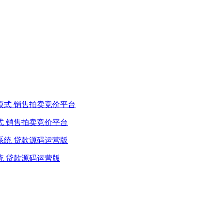
式 销售拍卖竞价平台
统 贷款源码运营版