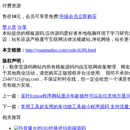
付费资源
售价
10
元
，会员可享受免费!
升级会员
立即购买
赞
0
赏
分享
本站提供的模板源码,仅供源码爱好者本地电脑环境下学习研究或
议：站长应该严格遵守互联网法律法规建站,净化网络，站长更
本文链接：
http://yuanmaduo.com/code/4189.html
版权声明：
1：勤美堂源码网站内所有模板源码均由互联网收集整理、网
于其他商业活动，请您购买正版授权并合法使用。 我司不承
23467321@qq.com，不保证时时在线，但一定会给您
否有能力安装。
上一篇：
蓝叶Emlog程序网站显示年龄插件可以在任意地方显
下一篇：
常用工具超实用的多功能工具箱小程序源码 支持流量
相关推荐