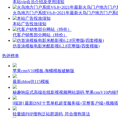
本站vip会员介绍及使用须知
火鸟地方门户系统V6.8+2021年最新火鸟门户地方门户
本站广告投放须知
代客户销售部分网站（特价）
仿首涂模板电影米酷影视6.2.8完整版(四套模板)
热评榜单
苹果cmsV10模板-海螺模板破解版
最新zblog仿115模板
秘趣响应式高端在线影视视频网站源码 苹果cmsV10内核带
[端游] 最新DNF十荒单机超变服务端+完整客户端+视频
轻量级PHP搜狗泛站群源码_符合搜狗算法