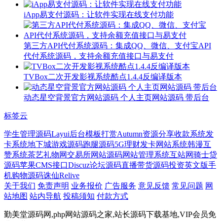
iApp易支付源码：让软件实现在线支付功能
第三方API代付系统源码：集成QQ、微信、支付宝API
代付系统源码，支持余额充值接口与易支付
TVBox二次开发影视系统酷点1.4.4反编译版本
动态星空背景官方网站源码 个人主页网站源码 带后台
标签云
学生管理源码
Layui后台模板
打赏
Autumn
资源分享
收款系统
发
卡系统
地下城游戏源码
跑腿源码
5G理财
发卡网站系统
韩漫
互
赞系统
茶艺
礼物网
交易所网站源码
网站管理系统
互站网
骑士贷
源码
苹果CMS接口
Discuz论坛源码
直播带货源码
投资
英文版
手
机购物源码
诛仙
Relive
关于我们
免责声明
业务报价
广告服务
意见反馈
常见问题
网
站地图
站内导航
投稿须知
付款方式
勤美堂源码网,php网站源码之家,站长源码下载基地,VIP会员免